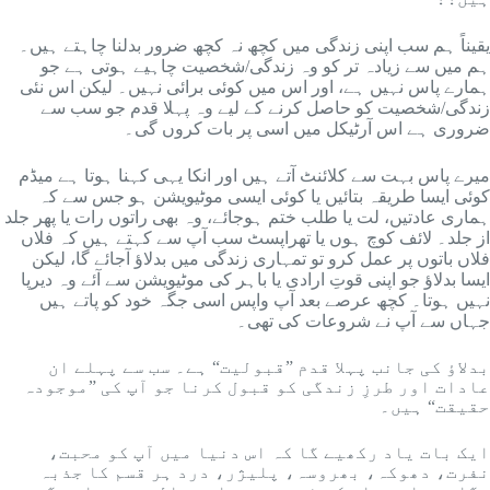
یقیناً ہم سب اپنی زندگی میں کچھ نہ کچھ ضرور بدلنا چاہتے ہیں۔
ہم میں سے زیادہ تر کو وہ زندگی/شخصیت چاہیے ہوتی ہے جو
ہمارے پاس نہیں ہے، اور اس میں کوئی برائی نہیں۔ لیکن اس نئی
زندگی/شخصیت کو حاصل کرنے کے لیے وہ پہلا قدم جو سب سے
ضروری ہے اس آرٹیکل میں اسی پر بات کروں گی۔
میرے پاس بہت سے کلائنٹ آتے ہیں اور انکا یہی کہنا ہوتا ہے میڈم
کوئی ایسا طریقہ بتائیں یا کوئی ایسی موٹیویشن ہو جس سے کہ
ہماری عادتیں، لت یا طلب ختم ہوجائے، وہ بھی راتوں رات یا پھر جلد
از جلد۔ لائف کوچ ہوں یا تھراپسٹ سب آپ سے کہتے ہیں کہ فلاں
فلاں باتوں پر عمل کرو تو تمہاری زندگی میں بدلاؤ آجائے گا، لیکن
ایسا بدلاؤ جو اپنی قوتِ ارادی یا باہر کی موٹیویشن سے آئے وہ دیرپا
نہیں ہوتا۔ کچھ عرصے بعد آپ واپس اسی جگہ خود کو پاتے ہیں
جہاں سے آپ نے شروعات کی تھی۔
بدلاؤ کی جانب پہلا قدم ”قبولیت“ ہے۔ سب سے پہلے ان
عادات اور طرزِ زندگی کو قبول کرنا جو آپ کی ”موجودہ
حقیقت“ ہیں۔
ایک بات یاد رکھیے گا کہ اس دنیا میں آپ کو محبت،
نفرت، دھوکہ، بھروسہ، پلیژر، درد ہر قسم کا جذبہ