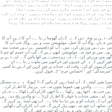
ہیں؟ آپ خود پر بدلنے کا دباؤ نہیں ڈال رہے بلکہ آپ
صرف سمجھ رہے ہیں، ڈیٹا اکھٹا کررہے ہیں اپنے متعلق۔
آپ جو بھی اس اندھیر نگری میں کررہے ہیں، اسکا
مشاہدہ کرتے رہیں، خود کو دیکھتے رہیں، اپنے ارد گرد
کے ماحول کو دیکھتے رہیں، اپنے جذبات پر نظر ثانی
کرتے رہیں، پہلا قدم صرف معاملات کو سمجھنے کا ہوتا
ہے۔
اپنے ذہن پر توجہ دیں کہ یہ کہاں گھومتا رہتا ہے، آپ کا ذہن، آپ کا
من جہاں ہوگا آپ کا عمل، موٹیویشن سب وہیں ہوگا، جب آپ کا
من ہی نہیں ورزش کرنے میں ، آپ کو دلچسپی ہی نہیں صحت مند
ہونے میں تو خود سے موٹیویشن کبھی نہیں آئے گی، آپ جسم کو جم یا
گھر میں ورزش کرنے کے لیے زبردستی نہیں اٹھا پائیں گے۔ اپنے ذہن پر
غور کریں کہ یہ کن چیزوں اور حرکتوں میں ملوث رہتا ہے، ان
سرگرمیوں کو کرتے وقت اپنے جذبات پر غور کریں اور انہیں بنا کسی
”شرمندگی“ اور ” احساسِ جرم“ کے قبول کریں۔
میرا یقین کیجیے کہ آپ ایسا نہیں کر پائیں گے!! کیونکہ یہ بہت مشکل
کام ہے…… والدین بھی عموماً بچوں سے تب ہی پیار کا اظہار کرتے
ہیں جب بچہ اچھا رویہ رکھتا ہے یا اچھی کارکردگی دکھاتا ہے، جہاں
بچہ اپنے منفی جذبات یا خوف کا اظہار کرتا ہے تو والدین پٹخ دیتے ہیں
اور آپ کے جذبات کو وہیں دبا دیا جاتا ہے۔ آپ بھی ایسا ہی کریں گے
اپنے ساتھ، آپ خود سے تبھی پیار کریں گے جب آپ کارکردگی دکھائیں
گے، جہاں چوُک ہوئی وہیں آپ کو خود پر غصہ آئے گا!!