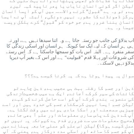
جگانے یا جذبات کو ٹھیس پہنچانے والے بہت ملیں گے
لیکن اگر کوئی انسان نایاب یا پھر ناپید کہہ لیں،
ہے، تو وہ ہے ”قبول“ کرنے والا….. میں آپ کو ایسا انسان
ہرگز ڈھونڈنے کا مشورہ نہیں دونگی، البتہ آپ نے ایسا
انسان بننا ضرور ہے، جو خود کو ”قبول“ کرے بلکل ویسے
جیسا وہ ہے۔
اب بدلاؤ کی جانب جو رستہ جاتا ہے وہ اتنا سیدھا نہیں ہے، اور نہ
ہی ہر انسان کے لیے ایک سا کیونکہ ہر انسان اور اسکی زندگی کا
سفر منفرد ہے۔ البتہ اس بات کو سمجھا جاسکتا ہے کہ اس رستے
کی شروعات اور پہلا قدم ”قبولیت“ ہے اور اس کے بغیر آپ دیرپا
بدلاؤ نہیں لاسکتے۔
سوال یہ پیدا ہوتا ہے کہ یہ کرنا کیسے ہے؟؟؟
ذہن اور جسم کا رشتہ بہت ہی عجیب ہے، ذہن چاہے تو
کائنات کی سیر کرکے آجائے، ایک بے عیب شخصیت/زندگی
کی منصوبہ بندی کرکے آپ کو اسے حاصل کرنے کو کہے،
لیکن جسم ایسا نہیں کرسکتا، جسم کی حدود ہیں اور اسے
چیزیں سمجھنے اور اسکا عادی ہونے میں وقت لگتا ہے۔
آپ کے ذہن کے پاس ساری معلومات اور علم آ بھی جائے،
(صحیح معلومات سب سے ضروری قدم ہے کیونکہ یہ نہیں تو
عمل کیسے ہوگا) لیکن اس علم کو عملی جامعہ پہنانے میں
آپ کو جسم کا ساتھ اور اسکی مدد درکار ہے، یعنی کہ آپ