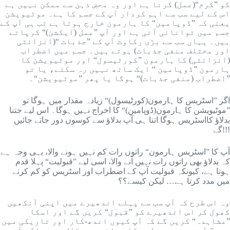
کو ”کرم“(عمل) کرنا ہے اور وہ محض ذہن سے ممکن نہیں ہے
اس کے لیے سب سے اہم کردار آپ کے جسم کا ہے۔ موٹیویشن
یعنی کہ ”ڈوپامین“ کا ہارمون خارج ہوتا ہے تب ہی آپ کے
جسم میں توانائی آتی ہے اور آپ ”عمل (ایکشن)“ کرپاتے
ہیں۔ یہاں سب سے بڑی رکاوٹ آپ کے ”جذبات “(انزائٹی
اور مختلف منفی جذبات) ہوتے ہیں۔ جسم میں اضطراب
(انزائٹی) کا ہارمون ”کورٹیسول“ اور موٹیویشن کا
ہارمون ”ڈوپامین “ ایک ساتھ نہیں رہ سکتے، یا تو
”اضطراب (منفی جذبات)“ ہوگا یا پھر ”موٹیویشن“۔
اگر ”اسٹریس کا ہارمون(کورٹیسول)“ زیادہ مقدار میں ہوگا تو
”موٹیویشن کا ہارمون(ڈوپامین)“ کا اخراج نہیں ہوگا۔ اس لیے جتنا
بدلاؤ کااسٹریس ہوگا اتنا ہی آپ بدلاؤ سے کوسوں دور جاتے جائیں
گے!!!
آپ کا ”اسٹریس ہارمون“ راتوں رات کم نہیں ہونے والا، یہی وجہ ہے
کہ بدلاؤ بھی راتوں رات نہیں آنے والا، اسی لیے ”قبولیت“ پہلا قدم
ہوتا ہے، کیونکہ قبولیت آپ کے اضطراب اور اسٹریس کو کم کرنے
میں مدد کرتا ہے… لیکن کیسے؟؟
وہ اس طرح کہ آپ سب سے پہلے اندھیرے میں اپنی آنکھیں
کھول کر اس اندھیرے کو ”قبول“ کریں گے اور اسکا
”مشاہدہ“ کریں گے کہ آپ کیوں اندھ-کار اور تاریکی میں