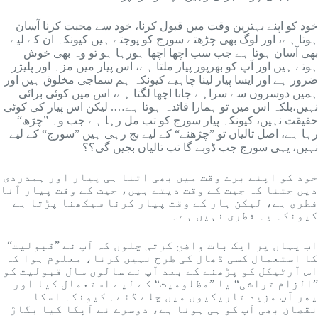
خود کو اپنے بہترین وقت میں قبول کرنا، خود سے محبت کرنا آسان
ہوتا ہے، اور لوگ بھی چڑھتے سورج کو پوجتے ہیں کیونکہ ان کے لیے
بھی آسان ہوتا ہے جب سب اچھا اچھا ہورہا ہو تو وہ بھی خوش
ہوتے ہیں اور آپ کو بھرپور پیار ملتا ہے، اس پیار میں مزہ اور پلیژر
ضرور ہے اور ایسا پیار لینا چاہیے کیونکہ ہم سماجی مخلوق ہیں اور
ہمیں دوسروں سے سراہے جانا اچھا لگتا ہے، اس میں کوئی برائی
نہیں،بلکہ اس میں تو ہمارا فائدہ ہوتا ہے…. لیکن اس پیار کی کوئی
حقیقت نہیں، کیونکہ پیار سورج کو تب مل رہا ہے جب وہ ”چڑھ“
رہا ہے، اصل تالیاں تو ”چڑھنے“ کے لیے بج رہی ہیں ”سورج“ کے لیے
نہیں، یہی سورج جب ڈوبے گا تب تالیاں بجیں گی؟؟
خود کو اپنے برے وقت میں بھی اتنا ہی پیار اور ہمدردی
دیں جتنا کہ جیت کے وقت دیتے ہیں، جیت کے وقت پیار آنا
فطری ہے، لیکن ہار کے وقت پیار کرنا سیکھنا پڑتا ہے
کیونکہ یہ فطری نہیں ہے۔
اب یہاں پر ایک بات واضح کرتی چلوں کہ آپ نے ”قبولیت“
کا استعمال کسی ڈھال کی طرح نہیں کرنا، معلوم ہوا کہ
اس آرٹیکل کو پڑھنے کے بعد آپ نے سالوں سال قبولیت کو
”الزام تراشی“ یا ”مظلومیت“ کے لیے استعمال کیا اور
پھر آپ مزید تاریکیوں میں چلے گئے۔ کیونکہ اسکا
نقصان بھی آپ کو ہی ہونا ہے، دوسرے نے آپکا کیا بگاڑ