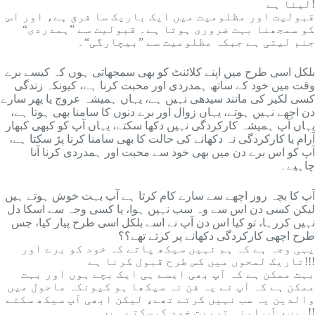
لینا ہے!
قبولیت اور مظلومیت میں ایک باریک سا فرق ہے، اور اس
کو سمجھنا بہت ضروری ہوتا ہے۔ قبولیت سے ”ہمدردی“
جنم لیتی ہے جبکہ مظلومیت سے ”بیچارگی“۔
بلکل اسی طرح میں اپنے کلائنٹ کو بھی سمجھاتی ہوں کہ کیسے برے
وقت میں خود کے ساتھ ہمدردی اور محبت کرنا ہے، کیونکہ زندگی
کسی لکیر کی مانند سیدھی نہیں ہے، یہاں ہمیشہ عروج یا پھر سارے
دن اچھے نہیں ہوتے، یہاں زوال اور برے دنوں کا سامنا بھی ہوتا ہے،
یہاں آپ ہمیشہ کارکردگی نہیں دکھا سکتے، یہاں آپ کو کبھی کبھار
آرام یا کارکردگی نہ دکھانے کی حالت کا بھی سامنا کرنا پڑ سکتا ہے،
آپ کو اس برے دن میں بھی خود سے محبت اور ہمدردی کرنا آنا
چاہیے۔
آپ کا بچہ روز اچھے سے سارے کام کرتا ہے آپ بہت خوش ہوتے ہیں
لیکن کسی دن اس سے وہ سب نہیں ہوا، یا کسی وجہ سے اسکا دل
نہیں کررہا، تو کیا اس دن آپ نے اسے بلکل اسی طرح پیار کیا، جس
طرح اچھی کارکردگی دکھانے پر کرتے تھے؟؟
یہی وجہ ہے کہ ہم نہیں سیکھ پاتے کہ خود کو برے اور
تاریک لمحوں میں کس طرح قبول کرنا ہے!!!
بہت ممکن ہے کہ آپ بھی ایسے ہی ایک بچے ہوں اور بہت
ممکن ہے کہ آپ نے یہ فن نہ سیکھا ہو کیونکہ ماحول میں
والدین یہ سب نہیں کرتے تھے، لیکن ابھی آپ سیکھ سکتے
ہیں، آپ اپنی تربیت خود کرسکتے ہیں!!