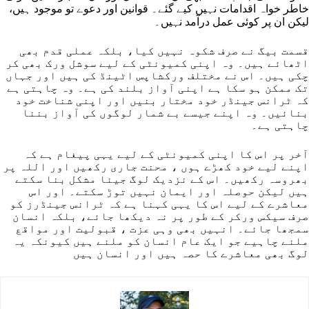
خاطر خواہ اقدامات نہیں کیے گئے۔ قوانین اور دعوے تو موجود ہیں،
لیکن ان پر کوئی عمل درآمد نہیں۔
قسمت بیگ نے صرف شکوہ نہیں کیا، بلکہ عملی قدم بھی
اٹھائے ہیں۔ وہ اپنی کمیونٹی کے لیے سوشل ورک بھی کر
چکی ہیں۔ اس نے مختلف ورکشاپس اٹینڈ کی ہیں اور جہاں
تک ممکن ہو سکا ہے اپنی آواز بلند کی ہے۔ وہ چاہتی ہے
کہ ٹرانس جینڈر خود مختار بنیں اور اپنی شناخت خود
بنائیں۔ وہ اپنے جیسے بے شمار لوگوں کی آواز بننا
چاہتی ہے۔
آخر پر اس کا اپنی کمیونٹی کے لیے یہی پیغام ہے کہ
اپنے لیے خود کھڑے ہوں ، محنت جاری رکھیں اور اللہ پر
بھروسہ رکھیں۔ اس کے نزدیک لوگ جینا مشکل بنا سکتے
ہیں لیکن حوصلہ اور ایمان نہیں توڑ سکتے۔ اور اس
معاشرے کے لیے اس کا یہی کہنا ہے کہ ٹرانس جینڈرز کو
صرف سیکس ورکر کے طور پر نہ دیکھا جائے، بلکہ انسان
سمجھا جائے۔ انہیں بھی وہی عزت ، قبولیت اور مواقع
ملنے چاہیے جو ایک عام انسان کو ملنے ہیں کیونکہ یہ
لوگ بھی معاشرے کا حصہ ہیں اور انسان ہیں