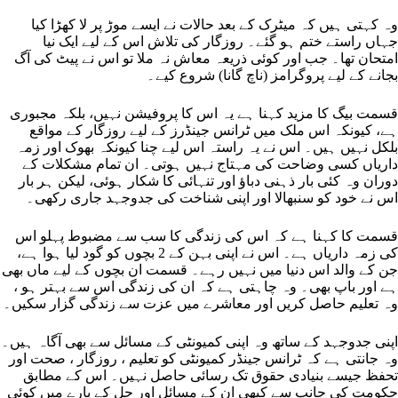
وہ کہتی ہیں کہ میٹرک کے بعد حالات نے ایسے موڑ پر لا کھڑا کیا
جہاں راستے ختم ہو گئے۔ روزگار کی تلاش اس کے لیے ایک نیا
امتحان تھا۔ جب اور کوئی ذریعہ معاش نہ ملا تو اس نے پیٹ کی آگ
بجانے کے لیے پروگرامز (ناچ گانا) شروع کیے۔
قسمت بیگ کا مزید کہنا ہے یہ اس کا پروفیشن نہیں، بلکہ مجبوری
ہے، کیونکہ اس ملک میں ٹرانس جینڈرز کے لیے روزگار کے مواقع
بلکل نہیں ہیں۔ اس نے یہ راستہ اس لیے چنا کیونکہ بھوک اور زمہ
داریاں کسی وضاحت کی مہتاج نہیں ہوتی۔ ان تمام مشکلات کے
دوران وہ کئی بار ذہنی دباؤ اور تنہائی کا شکار ہوئی، لیکن ہر بار
اس نے خود کو سنبھالا اور اپنی شناخت کی جدوجہد جاری رکھی۔
قسمت کا کہنا ہے کہ اس کی زندگی کا سب سے مضبوط پہلو اس
کی زمہ داریاں ہے۔ اس نے اپنی بہن کے 2 بچوں کو گود لیا ہوا ہے،
جن کے والد اس دنیا میں نہیں رہے۔ قسمت ان بچوں کے لیے ماں بھی
ہے اور باپ بھی۔ وہ چاہتی ہے کہ ان کی زندگی اس سے بہتر ہو ،
وہ تعلیم حاصل کریں اور معاشرے میں عزت سے زندگی گزار سکیں۔
اپنی جدوجہد کے ساتھ وہ اپنی کمیونٹی کے مسائل سے بھی آگاہ ہیں۔
وہ جانتی ہے کہ ٹرانس جینڈر کمیونٹی کو تعلیم ، روزگار ، صحت اور
تحفظ جیسے بنیادی حقوق تک رسائی حاصل نہیں۔ اس کے مطابق
حکومت کی جانب سے کبھی ان کے مسائل اور حل کے بارے میں کوئی