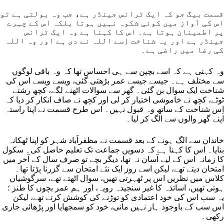
قسمت بیگ جو کہ ایک ٹرانس جینڈر ہے، جب وہ بولتی ہے تو
اس کی آواز میں کوئی شکوہ نہیں ہوتا بلکہ اس کے چہرے
پر اطمینان ہوتا ہے۔ اس کا کہنا ہے وہ ایک ٹرانس
جینڈر ہے اور یہ شناخت اِسے اللہ نے دی ہے اور وہ اللہ
کی رضا میں راضی ہے۔
وہ کہتی ہے کہ اسے بچپن سے ہی احساس تھا کہ وہ باقی لوگوں
سے مختلف ہے۔ جیسے جیسے عمر بڑھتی گئی، ویسے ویسے اس کی
شناخت ایک سوال بن گئی۔ گھر سے سوالات اٹھنے لگے، کچھ رشتے
ٹوٹے، کچھ نے خاموشی اختیار کر لی اور کچھ نے صاف انکار کر دیا کہ
اِس شناخت کے ساتھ وہ قبول نہیں۔ اس طرح قسمت نے اپنا راستہ
اپنے گھر والوں سے الگ کر لیا۔
خاندان سے الگ ہونے کے بعد قسمت نے مظفرآباد شہر کو اپنا ٹھکانہ
بنایا۔ اس کا کہنا ہے کہ دسویں جماعت تک تعلیم حاصل کی۔ سکول
کا زمانہ اس کے لیے آسان نہ تھا، دیگر بچے تو صرف سال کے آخر میں
امتحان دیتے تھے، لیکن اسے روز ایک نئے امتحان سے گزرنا پڑتا تھا۔
کلاس میں نظریں اس پر ٹھہرتی تھیں، سوال اٹھتے تھے، سرگوشیاں
ہوتی تھیں، اساتذہ کا غیر سنجیدہ رویہ، اور ہم عمر بچوں کا طنز ؛
یہ سب اس کی خود اعتمادی کو توڑنے کی کوشش کرتے تھے، لیکن
اس سب کے باوجود ہار نہیں مانی، خود کو سمجھایا اور پڑھائی جاری
رکھی۔