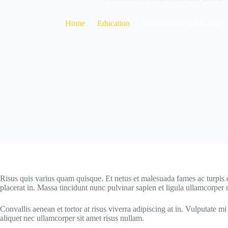
Home
Education
Duis tristique sollicitudin
Risus quis varius quam quisque. Et netus et malesuada fames ac turpis eg
placerat in. Massa tincidunt nunc pulvinar sapien et ligula ullamcorper m
Convallis aenean et tortor at risus viverra adipiscing at in. Vulputate
aliquet nec ullamcorper sit amet risus nullam.