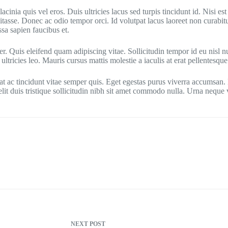
cinia quis vel eros. Duis ultricies lacus sed turpis tincidunt id. Nisi est
bitasse. Donec ac odio tempor orci. Id volutpat lacus laoreet non curabit
ssa sapien faucibus et.
per. Quis eleifend quam adipiscing vitae. Sollicitudin tempor id eu nis
ltricies leo. Mauris cursus mattis molestie a iaculis at erat pellentesque
 ac tincidunt vitae semper quis. Eget egestas purus viverra accumsan. D
 elit duis tristique sollicitudin nibh sit amet commodo nulla. Urna neque
NEXT
POST