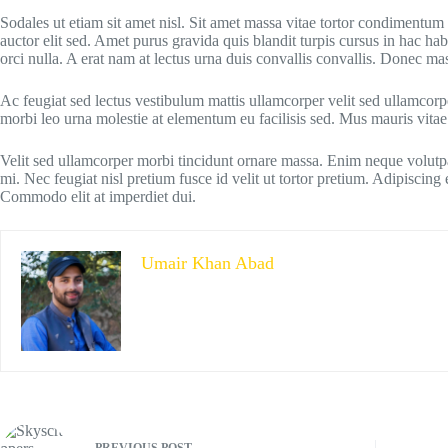
Sodales ut etiam sit amet nisl. Sit amet massa vitae tortor condimentum la
auctor elit sed. Amet purus gravida quis blandit turpis cursus in hac ha
orci nulla. A erat nam at lectus urna duis convallis convallis. Donec ma
Ac feugiat sed lectus vestibulum mattis ullamcorper velit sed ullamcor
morbi leo urna molestie at elementum eu facilisis sed. Mus mauris vitae u
Velit sed ullamcorper morbi tincidunt ornare massa. Enim neque volutpat
mi. Nec feugiat nisl pretium fusce id velit ut tortor pretium. Adipiscing
Commodo elit at imperdiet dui.
Umair Khan Abad
PREVIOUS
POST