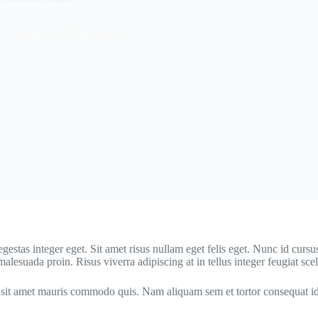
 nibh sit amet commodo nulla
estas integer eget. Sit amet risus nullam eget felis eget. Nunc id cursu
alesuada proin. Risus viverra adipiscing at in tellus integer feugiat scel
 mi sit amet mauris commodo quis. Nam aliquam sem et tortor consequat i