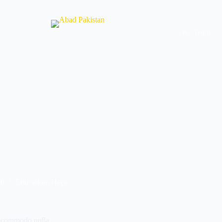
Our Team
20
Education
,
Hope
et commodo nulla