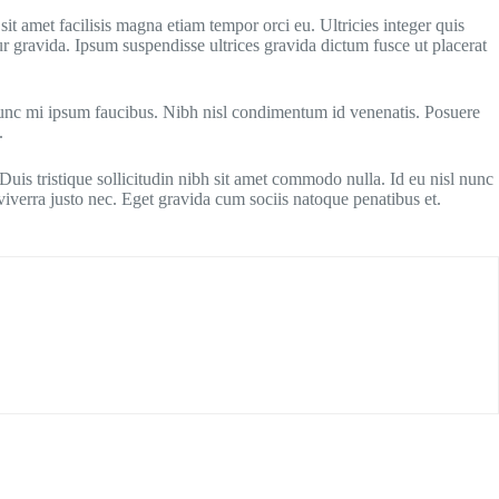
 sit amet facilisis magna etiam tempor orci eu. Ultricies integer quis
ur gravida. Ipsum suspendisse ultrices gravida dictum fusce ut placerat
l nunc mi ipsum faucibus. Nibh nisl condimentum id venenatis. Posuere
.
uis tristique sollicitudin nibh sit amet commodo nulla. Id eu nisl nunc
 viverra justo nec. Eget gravida cum sociis natoque penatibus et.