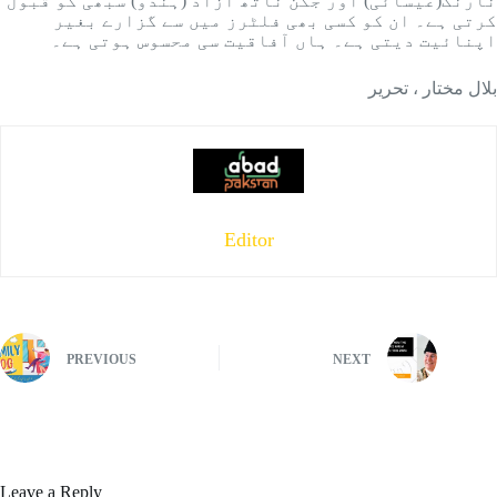
نارنگ(عیسائی) اور جگن ناتھ آزاد (ہندو) سبھی کو قبول
کرتی ہے۔ ان کو کسی بھی فلٹرز میں سے گزارے بغیر
اپنائیت دیتی ہے۔ ہاں آفاقیت سی محسوس ہوتی ہے۔
تحریر ، ‎بلال مختار
Editor
PREVIOUS
NEXT
Leave a Reply