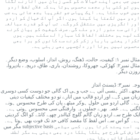
ہوں تو کئی بار مجھے محسوس ہوتا ہے کہ فلاں لفظ اردو
میں خوب ملتا ہے۔ ایک پیاس جو تقریبا بجھ جاتی ہے جب
اردو میں لکھتا یا کہتا ہوں۔اگر آپ اک خیال کو اردو
اور انگریزی میں منتقل کروگے۔ تب آپ کو قدرے مبالغہ
آرائی سے منور اردو ملے گی۔صرف کیفیت کو بیان کرنے
کے لیے ہم مختلف الفاظ کا سہارا لے سکتے ہیں۔یوں
تکرار یعنی باربار زکر کرنے سے کانوں کو برا بھی
محسوس نہیں ہوتا اور دلچسپی بھی رہتی ہے۔
‎مثال نمبر ۱: کیفیت، حالت، ڈھنگ، روش، انداز، اسلوب، وضع دیگر۔
روزن دیگر۔
‎وجہ نمبر۳: ڈیسنٹ انداز
زبان میں کہے اور اردو قالب میں اتارے تو دو مختلف کیفیات دیتی
ہے۔ گالی اردو میں حلول ہوکر میٹھے پان کی طرح محسوس ہونے
لگتی ہے۔ غصہ بھرے جملوں پہ وارفتگی سی محسوس ہوتی ہے۔
ایک طرح سے اردو زبان گالم گلوچ کیااندر چھپے کانٹے کو الگ کردیتی
ہے۔ گو اس سے اس لفظ کا مقصد کافی حد تک فوت بھی ہوتا ہے۔
مگر میں subjective basis پہ اسے پسند کرتا ہوں۔ کسی میٹھی
خارش کی طرح جو ہلکا ہلکا درد بھی دیتی ہے مگر لطف
مسلسل قائم رہتا ہے۔