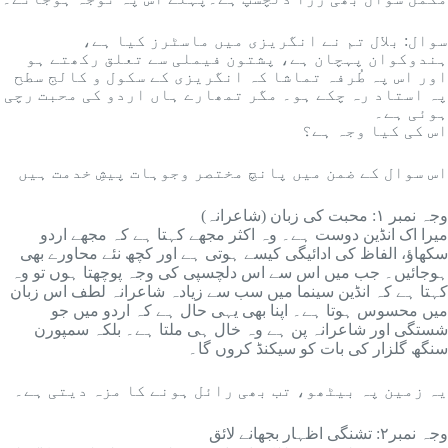
ہندوکوان پہچان ہے، پشتون فیملی سے تعلق رکھتے ہو
اور اس پہ طُرفہ تماشا کہ انگریزی کے سکول و کالج سطح
پہ استاد رہ چکے ہو۔ مگر تمھارے ہاں اردو کی محبت رچی
ہوئی ہے۔
اس کی کیا وجہ ہے؟
‎اس سوال کے ضمن میں پانچ مختصر وجوہات پیشِ خدمت ہیں
‎وجہ نمبر ۱: محبت کی زبان (شاعرانہ)
سکھاؤ، الفاظ کی ادائیگی کیسے ہوتی ہے اور کچھ نئے محاورے بھی
ہوجائیں۔ جب میں اس سے اس دلچسپی کی وجہ پوچھتا ہوں تو وہ
کہتا ہے کہ انڈین سینما میں سب سے زیادہ شاعرانہ لطف اس زبان
میں محسوس ہوتا ہے۔ اپنا بھی یہی حال ہے کہ اردو میں جو
شستگی اور شاعرانہ پن ہے وہ خال ہی ملتا ہے۔ بلکہ سمپورن
سنگھ گلزار کی بات کو سیکنڈ کروں گا۔
یہ زمین پہ بیٹھو، تب بھی رائل ہونے کا مزہ دیتی ہے۔
‎وجہ نمبر۲: تشنگی اظہار بجھانے لائق