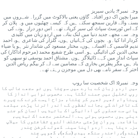
‎وجہ نمبر۴: یادیں سیریز
بسنے والے قارین سمجھ سکتے ہیں کہ کیسے چھٹیوں میں وہ پلان کر
کے اس ٹورسٹ سپاٹ کی سیر کرپاتے تھے۔ اس دور دراز ہونے کی
وجہ سے مجھے جدید دنیا میں لنک بنانے میں اردو زبان میں کلیدی
کردار ادا کیا۔وہ بچوں کی کہانیاں ہوں، گلزار کی شاعری ہو، احمد
ندیم قاسمی کے افسانے ہوں، مختار مسعود کی شاندار نثر ہو یا ضیاء
محی الدین کی ادائیگی ہو۔اسی طرح شفیع محمد (مرحوم اداکار) کی
سپاٹ انداز میں کہے ڈائیلاگز ہوں۔مشتاق احمد یوسفی تو سبھی کو
یاد ہیں مگر پطرس بخاری کے مضامین سے لے کر بیگم ریاض الدین
اختر کے سفر نامے بھی دل میں موجزن رہتے تھے۔
‎وجہ نمبر۵: اک شخصیت سا روپ
روپ تخلیل میں جمنے لگتا ہے۔ مخصوس نوابی انداز کا
پہناوا، ٹھہر ٹھہر کر چلنا، مزاح ایسے کرنے کے چہرے
کے تاثرات کی بجائے لفظوں کے اندر اترنا پڑے، میٹھے
پانی سے جملوں کی ادائیگی اک باتہذیب انسان کو جنم
دیتی ہوں محسوس ہوتی ہے۔المختصر مجھے اک تہذیب،
باقاعدہ پروان چڑھتی مختلف النوع ثقافتوں کا میلاپ
مزہ دیتا ہے۔ اردو اپنا سینہ کھولے کرشن چندر
(ہندو)،راجندر سنگھ بیدی (سکھ)، گھوپی چند