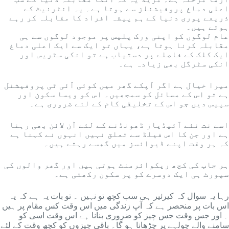
اعلی دماغ پروفیشنلز سے ہوتا ہے۔ یہ انٹرنیٹ کے
ذریعے پوری دنیا کے ہم پیشہ افراد کا مقابلہ کر رہے
ہوتے ہیں۔
عام لوگوں کو اپنی ورک پلیس پر موجود لوگوں سے ہی
مقابلہ کرنا ہوتا ہے، یہاں تو ایک سے ایک اعلی دماغ
ایک کلک کے فاصلے پر دستیاب ہے تو انکی سٹریس اور
انکی سٹرگل بھی زیادہ ہے۔
میرا خیال ہے اگر آپکے گھر میں کوئی آئی ٹی پروفیشنل
ہے تو اس کے مسائل کو سمجھیں۔ اس کو ویسا سکون اور
سپیس دیں جو اس کے تخلیقی کام کے لئے ضروری ہے۔
اسے نت نئے آئیڈیاز ڈھونڈنے کے لئے آن لائن بھی رہنا
ہے اور جن کا اس فیلڈ سے تعلق نہیں انہوں نے کہنا ہے
کہ ہر وقت اپنے ڈیوائسز میں گھسے رہتے ہیں۔
ہر جاب کی کچھ ریکوائرمنٹ ہوتی ہیں اور گھر والوں کی
سپورٹ ہی ایک دوسرے کو پر سکون رکھتی ہے۔
رہا یہ سوال کہ کیرئیر ہی سب کچھ تو نہیں ۔ تو بات یہ ہے کہ یہ
اس بات پر منحصر ہے کہ آپ زندگی میں اس وقت کس مقام پر ہیں
۔ اور جس وقت جس چیز کو ضروری بنانا ہے اس وقت اسی کو
سامنے والے چولہے پر چڑھانا ہو گا۔ باقی چیزوں کو کچھ وقت کے لئے