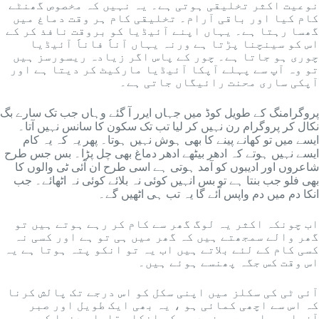
نوعیت اکثر تخلیقی ہوتی ہے۔ یہ نہیں کہ مخصوص گھنٹے
کام کیا اور باقی آرام۔ تخلیقی کام ہر وقت دماغ میں
گھسا رہتا ہے۔ یہاں اپنے آئیڈیا کو بروقت نافذ کر کے
اس کو سینچنا پڑتا ہے ورنہ یہاں آناََ فاناََ آئیڈیا
چوری ہو جاتا ہے۔ چور کے پاس اگر زیادہ ریسورسز ہیں
تو وہ آپ سے پہلے آپکا آئیڈیا مارکیٹ کر دیتا ہے اور
آپکی ساری محنت رائیگاں جاتی ہے۔
پروگرامنگ کے طویل کوڈ میں جہاں ایرر آ گئے وہاں جب تک سارے بگ
نکال کر پروگرام رن نہیں کر لیا تب تک سکون کا سانس نہیں آتا۔
ایسے میں تو کھانے پینے کا بھی ہوش نہیں ہوتا۔ پھر یہ کہ یہ کام
ایسے نہیں ہوتے کہ ادھر بیٹھے ادھر دماغ بھی چل پڑا۔ بس جس طرح
شاعروں اور ادیبوں کو آمد ہوتی ہے اسی طرح ان آئی ٹی والوں کا
بھی فلو جب بنتا ہے تو بس انہیں کوئی نہ بلائے کوئی نہ اٹھائے۔ جب
انکا دم میں دم واپس آئے گا یہ تب ہی اٹھیں گے۔
اب چونکہ اکثر یہ لوگ گھر سے کام کر رہے ہوتے ہیں تو
گھر والے سمجھتے ہیں کہ گھر میں ہی تو ہے اور کسی نہ
کسی کام کے لئے بلاتے ہیں اب یہ تو انکو پتہ ہوتا ہے یہ
اس وقت کس جگہ پھنسے ہوئے ہیں۔
آئی ٹی کی سکلز میں اپنی سکل کو اس درجے تک پالش کرنا
کہ اس سے اچھی کمائی ہو ، یہ بھی ایک طویل اور صبر
آزما مرحلہ ہے۔ مزید یہ کہ انکا مقابلہ دنیا کے سب