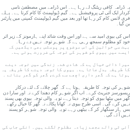
یہ ڈرامہ کافی ریٹنگ لے رہا ہے۔ اس ڈرامے میں مصطفیٰ نامی
کردار ایک آئی ٹی پروفیشنل ہے۔ گیم ڈیولپمنٹ کا کام کرتا ہے۔ پہلے
فری لانس کام کر رہا تھا اور بعد میں گیم ڈیولپمنٹ کمپنی میں پارٹنر
بن گیا۔
اس کی بیوی امید سے ہے اور اس وقت شائد اپنے ہارمونز کے زیر اثر
خود کو مظلوم سمجھ رہی ہے کہ شوہر توجہ نہیں دے رہا۔
بہت سی خواتین کی اس موضوع پر پوسٹس بھی دیکھیں کہ
ایسے میں بیوی کو شوہر کی توجہ کی ضرورت ہوتی ہے۔
میرا ذاتی خیال ہے کہ شادی شدہ زندگی میں توجہ دینے
کا طریقہ بدل جاتا ہے۔ بیوی کا توجہ دینے کا طریقہ یہ
ہوتا ہے کہ گھر داری اچھے سے کرے، گھر کو گھر بنائے ۔
شوہر کی توجہ کا طریقہ ہوتا ہے کہ گھر چلانے کے لئے درکار
ریسورسز جنریٹ کرے۔ اب اگر شوہر کام دھندا کرے نہ اور سارا دن
گھر میں بیٹھا بیوی کو توجہ دیتا رہے تو یہ والی توجہ بیوی بھی پسند
نہیں کرے گی۔ اسی طرح بیوی نہ کھانا پکائے نہ گھر کا خیال رکھے
بس ہار سنگھار کر کے بیٹھی رہے تو یہ والی توجہ شوہر کو پسند
نہیں آ ئے گی۔
آئی ٹی والے مجھے زیادہ مظلوم لگتے ہیں۔ انکی جاب کی